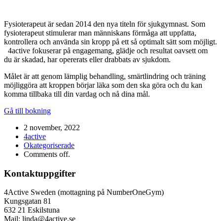
Fysioterapeut är sedan 2014 den nya titeln för sjukgymnast. Som
fysioterapeut stimulerar man människans förmåga att uppfatta,
kontrollera och använda sin kropp på ett så optimalt sätt som möjligt.
4active fokuserar på engagemang, glädje och resultat oavsett om
du är skadad, har opererats eller drabbats av sjukdom.
Målet är att genom lämplig behandling, smärtlindring och träning
möjliggöra att kroppen börjar läka som den ska göra och du kan
komma tillbaka till din vardag och nå dina mål.
Gå till bokning
2 november, 2022
4active
Okategoriserade
Comments off.
Kontaktuppgifter
4Active Sweden (mottagning på NumberOneGym)
Kungsgatan 81
632 21 Eskilstuna
Mail: linda@4active.se